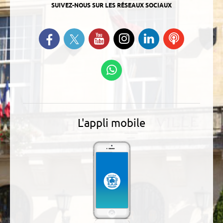
SUIVEZ-NOUS SUR LES RÉSEAUX SOCIAUX
Suivez-nous sur Twitter
Retrouvez-nous sur Facebook
Suivez-nous sur YouTube
Suivez-nous sur
Retrouvez-
Ecoutez
Instagram
nous sur
nos
Linkedin
Podcasts
Suivez-nous sur
WhatsApp
L'appli mobile