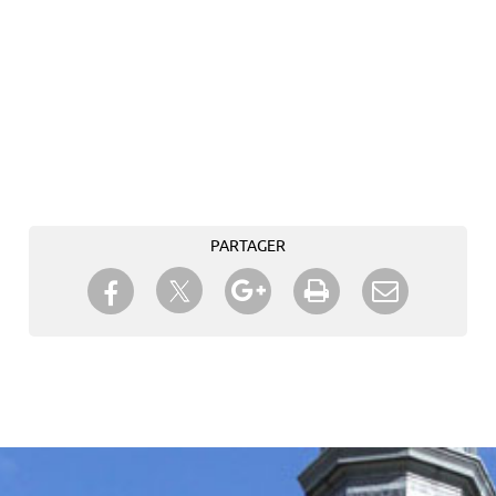
PARTAGER
Partager sur Twitter
Partager sur Facebook
Partager sur Google+
Imprimer
Envoyer à
un ami