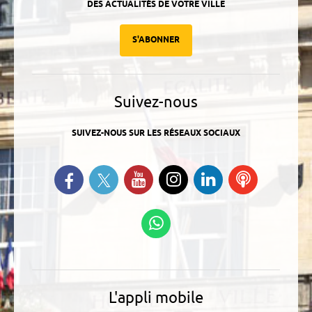
DES ACTUALITÉS DE VOTRE VILLE
S'ABONNER
Suivez-nous
SUIVEZ-NOUS SUR LES RÉSEAUX SOCIAUX
Suivez-nous sur Twitter
Retrouvez-nous sur Facebook
Suivez-nous sur YouTube
Suivez-nous sur
Retrouvez-
Ecoutez
Instagram
nous sur
nos
Linkedin
Podcasts
Suivez-nous sur
WhatsApp
L'appli mobile