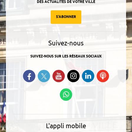
DES ACTUALITÉS DE VOTRE VILLE
S'ABONNER
Suivez-nous
SUIVEZ-NOUS SUR LES RÉSEAUX SOCIAUX
Suivez-nous sur Twitter
Retrouvez-nous sur Facebook
Suivez-nous sur YouTube
Suivez-nous sur
Retrouvez-
Ecoutez
Instagram
nous sur
nos
Linkedin
Podcasts
Suivez-nous sur
WhatsApp
L'appli mobile