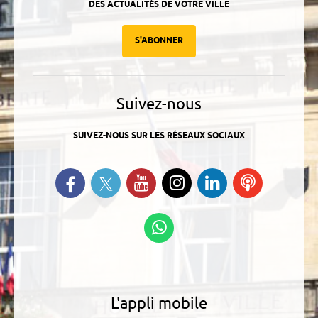
DES ACTUALITÉS DE VOTRE VILLE
S'ABONNER
Suivez-nous
SUIVEZ-NOUS SUR LES RÉSEAUX SOCIAUX
Suivez-nous sur Twitter
Retrouvez-nous sur Facebook
Suivez-nous sur YouTube
Suivez-nous sur
Retrouvez-
Ecoutez
Instagram
nous sur
nos
Linkedin
Podcasts
Suivez-nous sur
WhatsApp
L'appli mobile