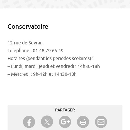
contenu
Conservatoire
12 rue de Sevran
Téléphone : 01 48 79 65 49
Horaires (pendant les périodes scolaires) :
– Lundi, mardi, jeudi et vendredi : 14h30-18h
– Mercredi : 9h-12h et 14h30-18h
PARTAGER
Partager sur Twitter
Partager sur Facebook
Partager sur Google+
Imprimer
Envoyer à
un ami