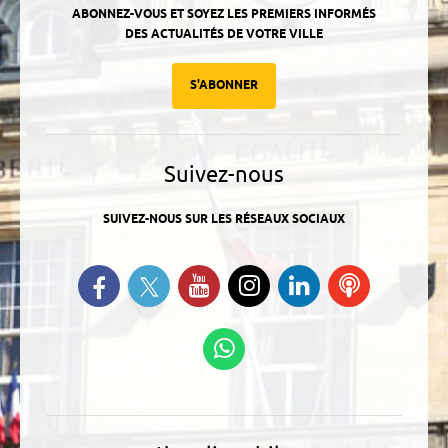
ABONNEZ-VOUS ET SOYEZ LES PREMIERS INFORMÉS
DES ACTUALITÉS DE VOTRE VILLE
S'ABONNER
Suivez-nous
SUIVEZ-NOUS SUR LES RÉSEAUX SOCIAUX
Suivez-nous sur Twitter
Retrouvez-nous sur Facebook
Suivez-nous sur YouTube
Suivez-nous sur
Retrouvez-
Ecoutez
Instagram
nous sur
nos
Linkedin
Podcasts
Suivez-nous sur
WhatsApp