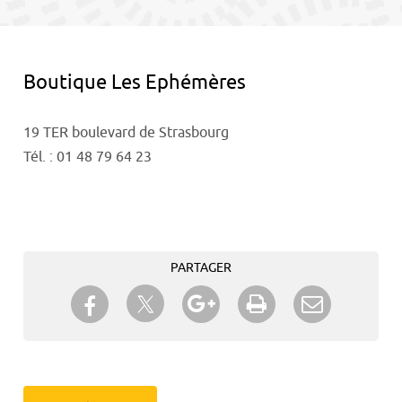
contenu
Boutique Les Ephémères
19 TER boulevard de Strasbourg
Tél. : 01 48 79 64 23
PARTAGER
Partager sur Twitter
Partager sur Facebook
Partager sur Google+
Imprimer
Envoyer à
un ami