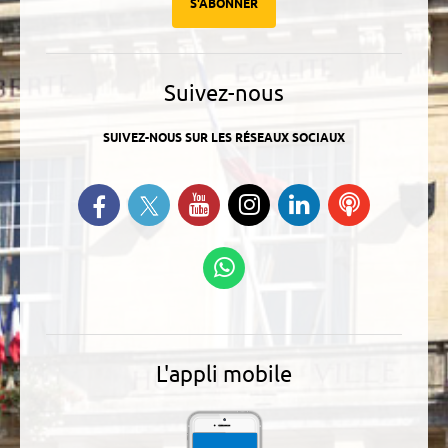
S'ABONNER
Suivez-nous
SUIVEZ-NOUS SUR LES RÉSEAUX SOCIAUX
Suivez-nous sur Twitter
Retrouvez-nous sur Facebook
Suivez-nous sur YouTube
Suivez-nous sur
Retrouvez-
Ecoutez
Instagram
nous sur
nos
Linkedin
Podcasts
Suivez-nous sur
WhatsApp
L'appli mobile