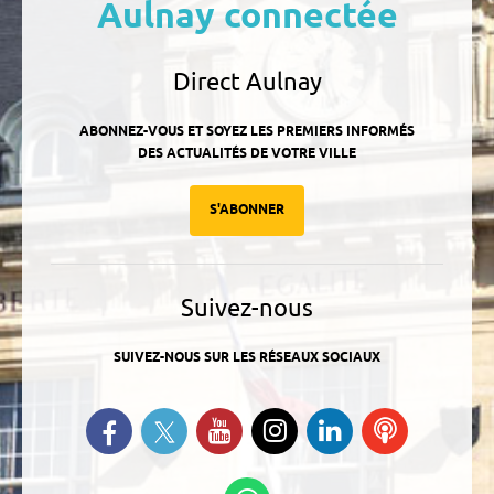
Aulnay connectée
Direct Aulnay
ABONNEZ-VOUS ET SOYEZ LES PREMIERS INFORMÉS
DES ACTUALITÉS DE VOTRE VILLE
S'ABONNER
Suivez-nous
SUIVEZ-NOUS SUR LES RÉSEAUX SOCIAUX
Suivez-nous sur Twitter
Retrouvez-nous sur Facebook
Suivez-nous sur YouTube
Suivez-nous sur
Retrouvez-
Ecoutez
Instagram
nous sur
nos
Linkedin
Podcasts
Suivez-nous sur