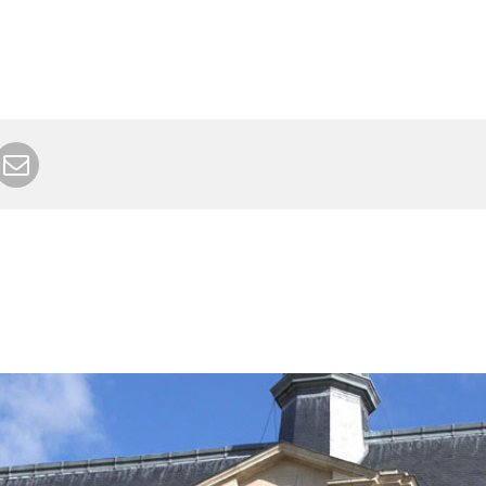
r Google+
rimer
Envoyer à un ami