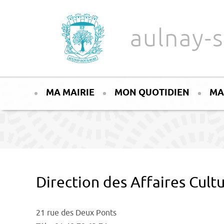
Aller au texte
Aller au menu
aulnay-s
Passer
Menu principal
au
MA MAIRIE
MON QUOTIDIEN
MA
contenu
Direction des Affaires Cultu
21 rue des Deux Ponts