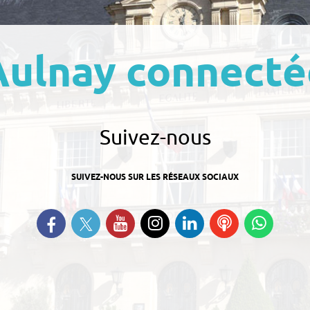
Aulnay connecté
Suivez-nous
SUIVEZ-NOUS SUR LES RÉSEAUX SOCIAUX
Suivez-nous sur Twitter
Retrouvez-nous sur Facebook
Suivez-nous sur YouTube
Suivez-nous sur
Retrouvez-nous
Ecoutez
Suive
Instagram
sur Linkedin
nos
nous s
Podcasts
Whats