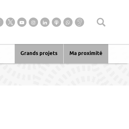
Suivez-nous sur notre page Facebook
Suivez-nous sur Twitter
Suivez-nous sur YouTube
Suivez-nous sur Instagram
Retrouvez-nous sur Linkedin
Ecoutez nos Podcasts
Suivez-nous sur
Baisse
WhatsApp
d’audition ?
Malentendant
? Sourd ?
Grands projets
Ma proximité