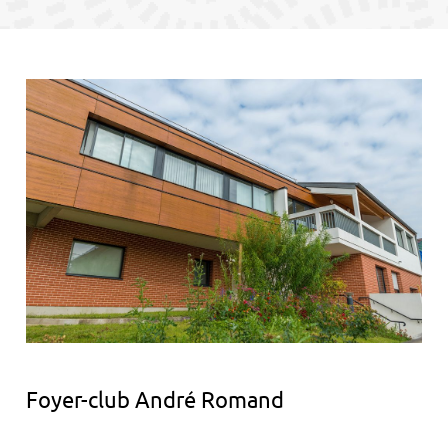
contenu
Foyer-club André Romand