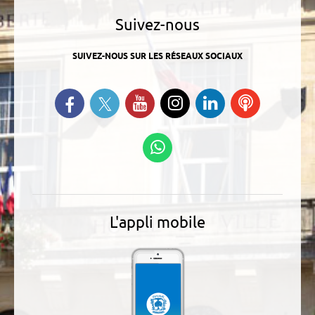
Suivez-nous
SUIVEZ-NOUS SUR LES RÉSEAUX SOCIAUX
Suivez-nous sur Twitter
Retrouvez-nous sur Facebook
Suivez-nous sur YouTube
Suivez-nous sur
Retrouvez-
Ecoutez
Instagram
nous sur
nos
Linkedin
Podcasts
Suivez-nous sur
WhatsApp
L'appli mobile