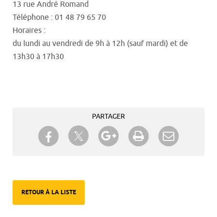
13 rue André Romand
Téléphone : 01 48 79 65 70
Horaires :
du lundi au vendredi de 9h à 12h (sauf mardi) et de
13h30 à 17h30
PARTAGER
Partager sur Twitter
Partager sur Facebook
Partager sur Google+
Imprimer
Envoyer à
un ami
RETOUR À LA LISTE