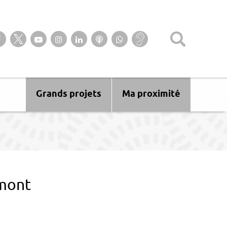
Suivez-nous sur notre page Facebook
Suivez-nous sur Twitter
Suivez-nous sur YouTube
Suivez-nous sur Instagram
Retrouvez-nous sur Linkedin
Ecoutez nos Podcasts
Suivez-nous sur
Baisse
WhatsApp
d’audition ?
Malentendant
? Sourd ?
Grands projets
Ma proximité
mont