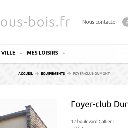
ous-bois.fr
Nous contacter
 VILLE
MES LOISIRS
VOUS ÊTES ICI :
ACCUEIL
ÉQUIPEMENTS
FOYER-CLUB DUMONT
Foyer-club Du
12 boulevard Gallieni