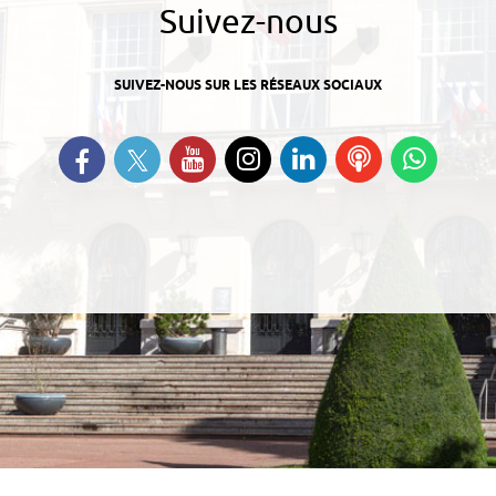
Suivez-nous
SUIVEZ-NOUS SUR LES RÉSEAUX SOCIAUX
Suivez-nous sur Twitter
Retrouvez-nous sur Facebook
Suivez-nous sur YouTube
Suivez-nous sur
Retrouvez-nous
Ecoutez
Suive
Instagram
sur Linkedin
nos
nous s
Podcasts
Whats