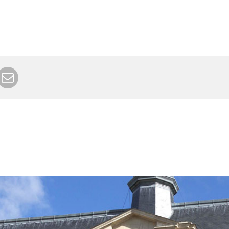
r Google+
rimer
Envoyer à un ami