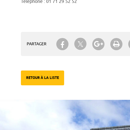
Téléphone : 01 71 29 52 52
Partager sur Twitter
Partager sur Facebook
Partager su
Imp
PARTAGER
RETOUR À LA LISTE