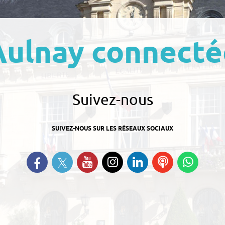
Aulnay connecté
Suivez-nous
SUIVEZ-NOUS SUR LES RÉSEAUX SOCIAUX
Suivez-nous sur Twitter
Retrouvez-nous sur Facebook
Suivez-nous sur YouTube
Suivez-nous sur
Retrouvez-nous
Ecoutez
Suive
Instagram
sur Linkedin
nos
nous s
Podcasts
Whats