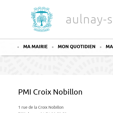
Aller au texte
Aller au menu
aulnay-s
Passer
Menu principal
au
MA MAIRIE
MON QUOTIDIEN
MA
contenu
PMI Croix Nobillon
1 rue de la Croix Nobillon