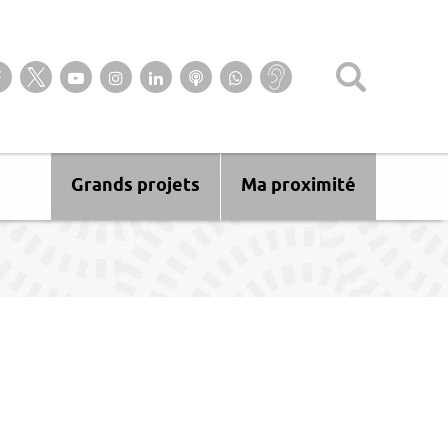
Suivez-nous sur notre page Facebook
Suivez-nous sur Twitter
Suivez-nous sur YouTube
Suivez-nous sur Instagram
Retrouvez-nous sur Linkedin
Ecoutez nos Podcasts
Suivez-nous sur
Baisse
WhatsApp
d’audition ?
Malentendant
? Sourd ?
Grands projets
Ma proximité