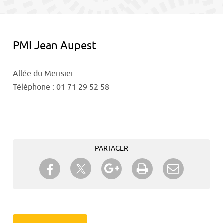
contenu
PMI Jean Aupest
Allée du Merisier
Téléphone : 01 71 29 52 58
PARTAGER
Partager sur Twitter
Partager sur Facebook
Partager sur Google+
Imprimer
Envoyer à
un ami