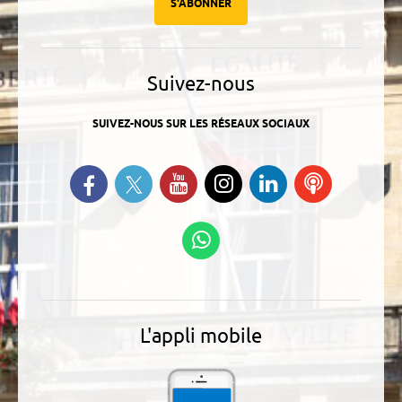
S'ABONNER
Suivez-nous
SUIVEZ-NOUS SUR LES RÉSEAUX SOCIAUX
Suivez-nous sur Twitter
Retrouvez-nous sur Facebook
Suivez-nous sur YouTube
Suivez-nous sur
Retrouvez-
Ecoutez
Instagram
nous sur
nos
Linkedin
Podcasts
Suivez-nous sur
WhatsApp
L'appli mobile