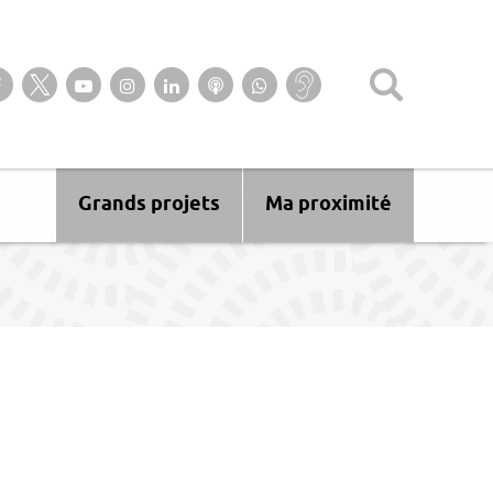
Suivez-nous sur notre page Facebook
Suivez-nous sur Twitter
Suivez-nous sur YouTube
Suivez-nous sur Instagram
Retrouvez-nous sur Linkedin
Ecoutez nos Podcasts
Suivez-nous sur
Baisse
WhatsApp
d’audition ?
Malentendant
? Sourd ?
Grands projets
Ma proximité