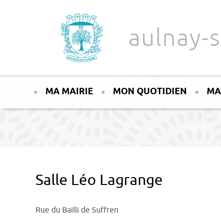
Aller au texte
Aller au menu
aulnay-s
Passer
Menu principal
au
MA MAIRIE
MON QUOTIDIEN
MA
contenu
Salle Léo Lagrange
Rue du Bailli de Suffren