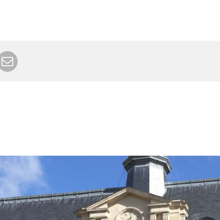
r Google+
rimer
Envoyer à un ami