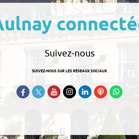
Aulnay connecté
Suivez-nous
SUIVEZ-NOUS SUR LES RÉSEAUX SOCIAUX
Suivez-nous sur Twitter
Retrouvez-nous sur Facebook
Suivez-nous sur YouTube
Suivez-nous sur
Retrouvez-nous
Ecoutez
Suive
Instagram
sur Linkedin
nos
nous s
Podcasts
Whats