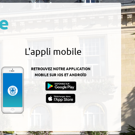
e
L'appli mobile
RETROUVEZ NOTRE APPLICATION
MOBILE SUR IOS ET ANDROÏD
z-
ur
App