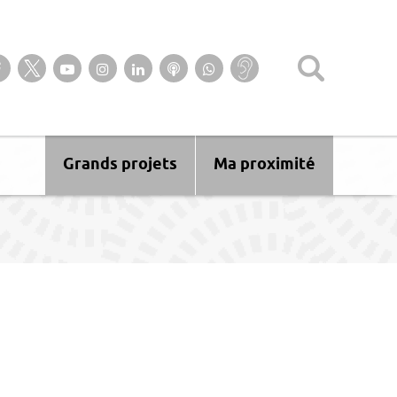
Suivez-nous sur notre page Facebook
Suivez-nous sur Twitter
Suivez-nous sur YouTube
Suivez-nous sur Instagram
Retrouvez-nous sur Linkedin
Ecoutez nos Podcasts
Suivez-nous sur
Baisse
WhatsApp
d’audition ?
Malentendant
? Sourd ?
Grands projets
Ma proximité