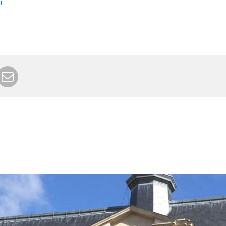
m
r Google+
rimer
Envoyer à un ami