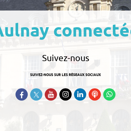
Aulnay connecté
Suivez-nous
SUIVEZ-NOUS SUR LES RÉSEAUX SOCIAUX
Suivez-nous sur Twitter
Retrouvez-nous sur Facebook
Suivez-nous sur YouTube
Suivez-nous sur
Retrouvez-nous
Ecoutez
Suive
Instagram
sur Linkedin
nos
nous s
Podcasts
Whats