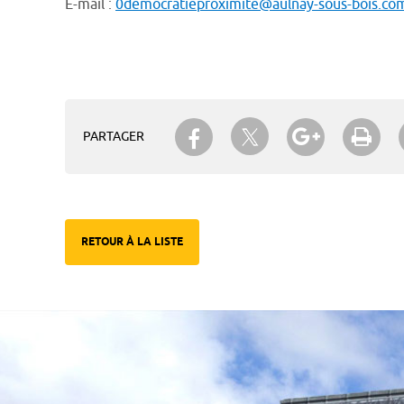
E-mail :
0democratieproximite@aulnay-sous-bois.co
Partager sur Twitter
Partager sur Facebook
Partager su
Imp
PARTAGER
RETOUR À LA LISTE