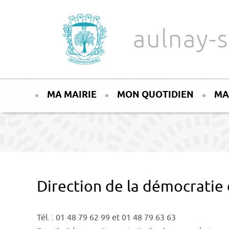
Aller au texte
Aller au menu
aulnay-s
Passer
Menu principal
au
MA MAIRIE
MON QUOTIDIEN
MA
contenu
Direction de la démocratie
Tél. : 01 48 79 62 99 et 01 48 79 63 63