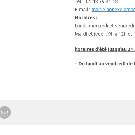
Tél. : 01 48 79 41 18
E-mail :
mairie-annexe-ambo
Horaires :
Lundi, mercredi et vendredi
Mardi et jeudi : 9h à 12h e
horaires d’été jusqu’au 31
– Du lundi au vendredi de 
r Google+
rimer
Envoyer à un ami