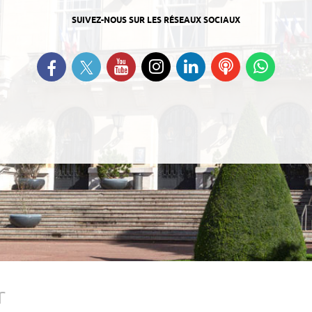
SUIVEZ-NOUS SUR LES RÉSEAUX SOCIAUX
Suivez-nous sur Twitter
Retrouvez-nous sur Facebook
Suivez-nous sur YouTube
Suivez-nous sur
Retrouvez-nous
Ecoutez
Suive
Instagram
sur Linkedin
nos
nous s
Podcasts
Whats
r