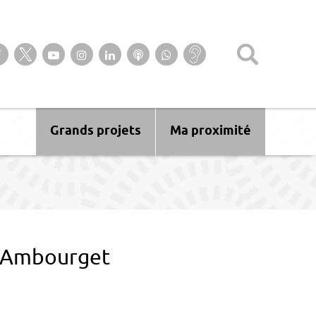
Suivez-nous sur notre page Facebook
Suivez-nous sur Twitter
Suivez-nous sur YouTube
Suivez-nous sur Instagram
Retrouvez-nous sur Linkedin
Ecoutez nos Podcasts
Suivez-nous sur
Baisse
WhatsApp
d’audition ?
Malentendant
? Sourd ?
Grands projets
Ma proximité
e Ambourget