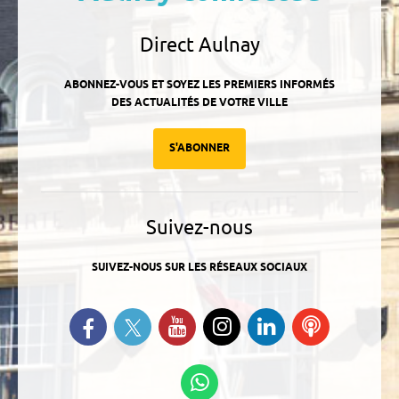
Direct Aulnay
ABONNEZ-VOUS ET SOYEZ LES PREMIERS INFORMÉS
DES ACTUALITÉS DE VOTRE VILLE
S'ABONNER
Suivez-nous
SUIVEZ-NOUS SUR LES RÉSEAUX SOCIAUX
Suivez-nous sur Twitter
Retrouvez-nous sur Facebook
Suivez-nous sur YouTube
Suivez-nous sur
Retrouvez-
Ecoutez
Instagram
nous sur
nos
Linkedin
Podcasts
Suivez-nous sur
WhatsApp