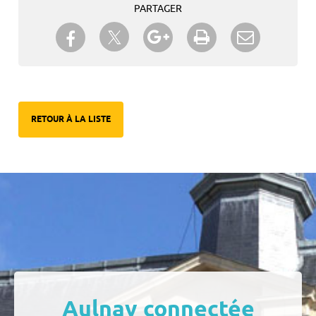
PARTAGER
Partager sur Twitter
Partager sur Facebook
Partager sur Google+
Imprimer
Envoyer à
un ami
RETOUR À LA LISTE
Aulnay connectée