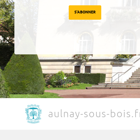
S'ABONNER
aulnay-sous-bois.f