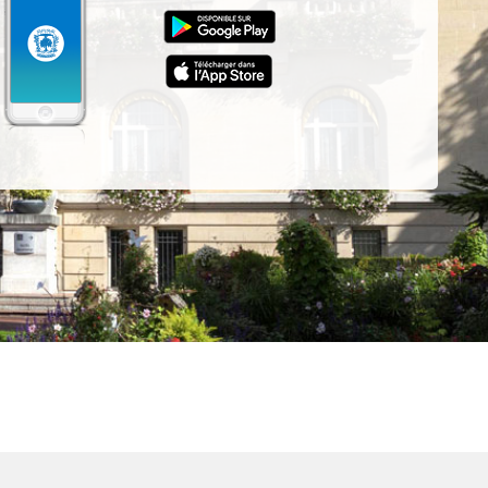
z-
ur
App