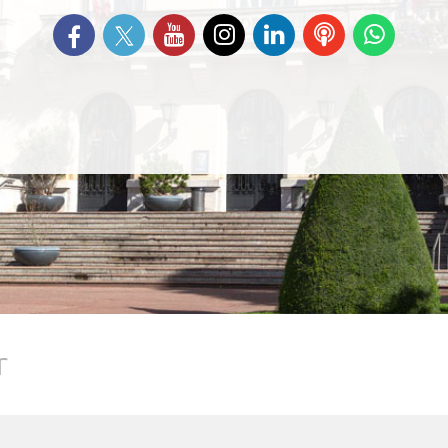
Suivez-nous sur Twitter
Retrouvez-nous sur Facebook
Suivez-nous sur YouTube
Suivez-nous sur
Retrouvez-nous
Ecoutez
Suive
Instagram
sur Linkedin
nos
nous s
Podcasts
Whats
r