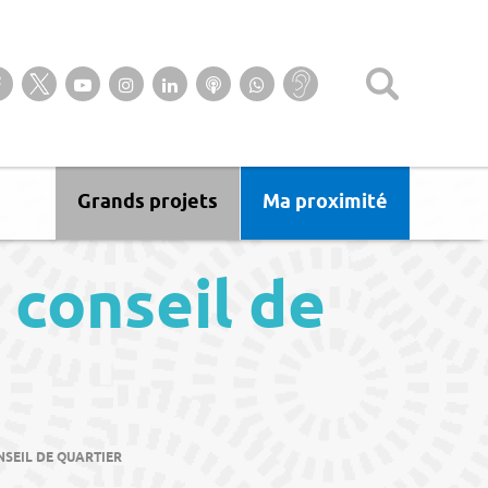
Suivez-nous sur notre page Facebook
Suivez-nous sur Twitter
Suivez-nous sur YouTube
Suivez-nous sur Instagram
Retrouvez-nous sur Linkedin
Ecoutez nos Podcasts
Suivez-nous sur
Baisse
WhatsApp
d’audition ?
Malentendant
? Sourd ?
Grands projets
Ma proximité
conseil de
SEIL DE QUARTIER