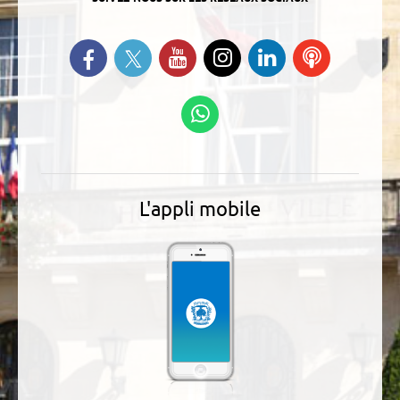
Suivez-nous sur Twitter
Retrouvez-nous sur Facebook
Suivez-nous sur YouTube
Suivez-nous sur
Retrouvez-
Ecoutez
Instagram
nous sur
nos
Linkedin
Podcasts
Suivez-nous sur
WhatsApp
L'appli mobile