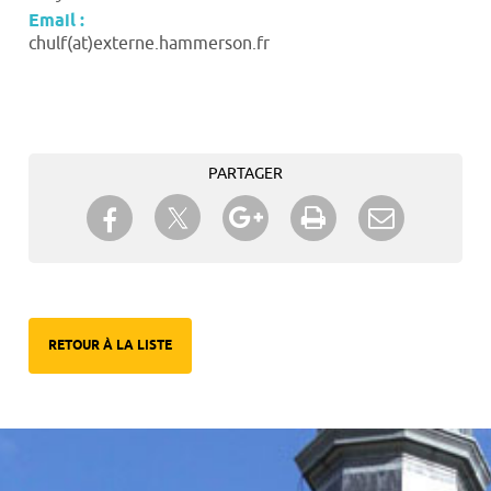
Email :
chulf(at)externe.hammerson.fr
PARTAGER
Partager sur Twitter
Partager sur Facebook
Partager sur Google+
Imprimer
Envoyer à
un ami
RETOUR À LA LISTE