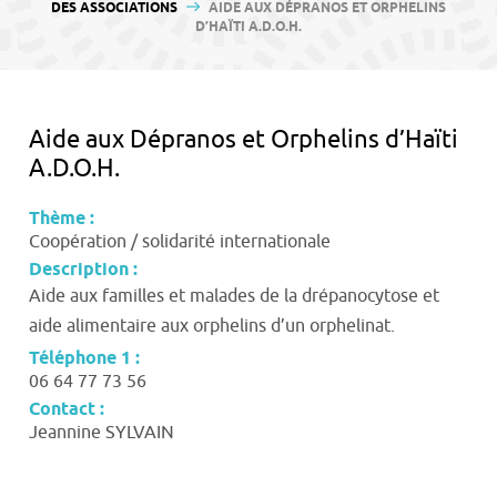
contenu
DES ASSOCIATIONS
AIDE AUX DÉPRANOS ET ORPHELINS
D’HAÏTI A.D.O.H.
Aide aux Dépranos et Orphelins d’Haïti
A.D.O.H.
Thème :
Coopération / solidarité internationale
Description :
Aide aux familles et malades de la drépanocytose et
aide alimentaire aux orphelins d’un orphelinat.
Téléphone 1 :
06 64 77 73 56
Contact :
Jeannine SYLVAIN