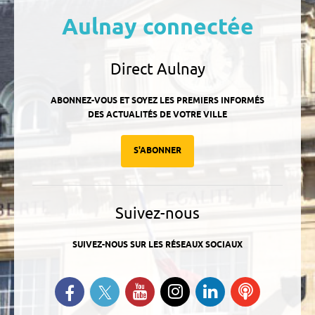
Aulnay connectée
Direct Aulnay
ABONNEZ-VOUS ET SOYEZ LES PREMIERS INFORMÉS
DES ACTUALITÉS DE VOTRE VILLE
S'ABONNER
Suivez-nous
SUIVEZ-NOUS SUR LES RÉSEAUX SOCIAUX
Suivez-nous sur Twitter
Retrouvez-nous sur Facebook
Suivez-nous sur YouTube
Suivez-nous sur
Retrouvez-
Ecoutez
Instagram
nous sur
nos
Linkedin
Podcasts