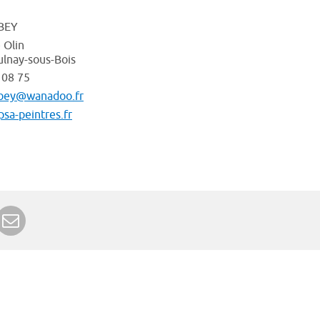
 BEY
 Olin
lnay-sous-Bois
 08 75
.bey@wanadoo.fr
psa-peintres.fr
r Google+
rimer
Envoyer à un ami