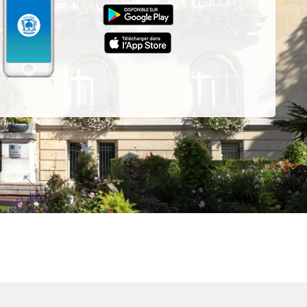
z-
ur
App