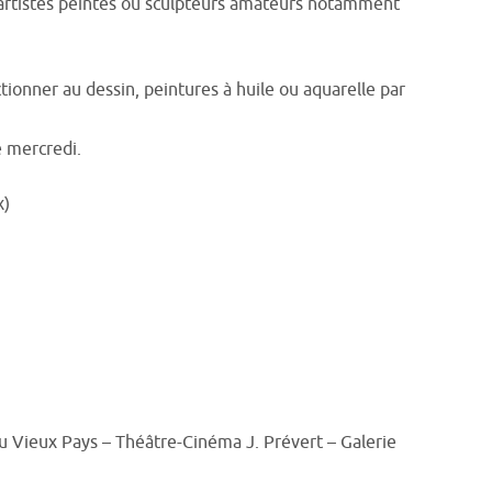
es artistes peintes ou sculpteurs amateurs notamment
ionner au dessin, peintures à huile ou aquarelle par
e mercredi.
x)
 Vieux Pays – Théâtre-Cinéma J. Prévert – Galerie