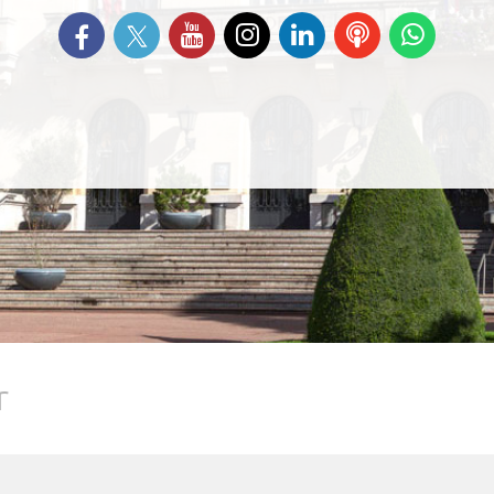
Suivez-nous sur Twitter
Retrouvez-nous sur Facebook
Suivez-nous sur YouTube
Suivez-nous sur
Retrouvez-nous
Ecoutez
Suive
Instagram
sur Linkedin
nos
nous s
Podcasts
Whats
r