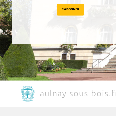
S'ABONNER
aulnay-sous-bois.f