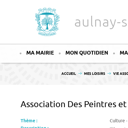
Aller au texte
Aller au menu
aulnay-s
Passer
Menu principal
au
MA MAIRIE
MON QUOTIDIEN
MA
contenu
VOUS ÊTES ICI :
ACCUEIL
MES LOISIRS
VIE ASS
Association Des Peintres et
Thème :
Culture -