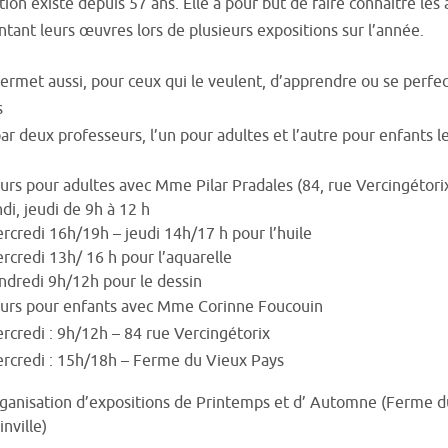
tion existe depuis 57 ans. Elle a pour but de faire connaître l
tant leurs œuvres lors de plusieurs expositions sur l’année.
rmet aussi, pour ceux qui le veulent, d’apprendre ou se perfect
s
r deux professeurs, l’un pour adultes et l’autre pour enfants l
urs pour adultes avec Mme Pilar Pradales (84, rue Vercingétori
ndi, jeudi de 9h à 12 h
rcredi 16h/19h – jeudi 14h/17 h pour l’huile
rcredi 13h/ 16 h pour l’aquarelle
ndredi 9h/12h pour le dessin
urs pour enfants avec Mme Corinne Foucouin
rcredi : 9h/12h – 84 rue Vercingétorix
rcredi : 15h/18h – Ferme du Vieux Pays
ganisation d’expositions de Printemps et d’ Automne (Ferme du
inville)