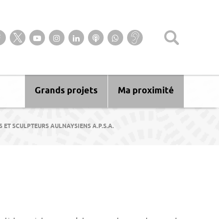
Suivez-nous sur notre page Facebook
Suivez-nous sur Twitter
Suivez-nous sur YouTube
Suivez-nous sur Instagram
Retrouvez-nous sur Linkedin
Ecoutez nos Podcasts
Suivez-nous sur
Baisse
WhatsApp
d’audition ?
Malentendant
? Sourd ?
Grands projets
Ma proximité
 ET SCULPTEURS AULNAYSIENS A.P.S.A.