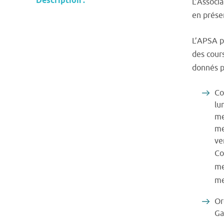
Description :
L’Associa
en présen
L’APSA pe
des cour
donnés pa
Co
lu
me
me
ve
Co
me
me
Or
Ga