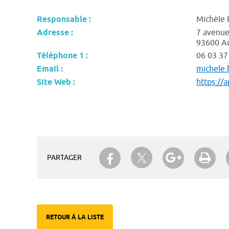
Responsable :
Michèle
Adresse :
7 avenue
93600 Au
Téléphone 1 :
06 03 37
Email :
michele
Site Web :
https://a
Partager sur Twitter
Partager sur Facebook
Partager su
Imp
PARTAGER
RETOUR À LA LISTE