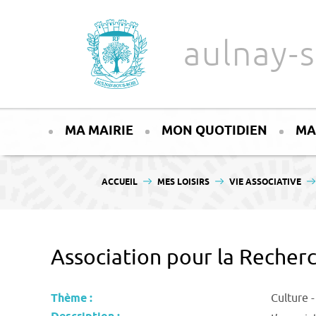
Aller au texte
Aller au menu
aulnay-s
Passer
Menu principal
au
MA MAIRIE
MON QUOTIDIEN
MA
contenu
VOUS ÊTES ICI :
ACCUEIL
MES LOISIRS
VIE ASSOCIATIVE
Association pour la Recherc
Thème :
Culture -