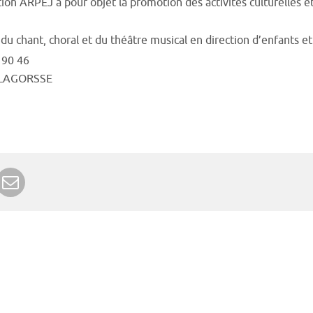
tion ARPEJ a pour objet la promotion des activités culturelles e
du chant, choral et du théâtre musical en direction d’enfants et
 90 46
 LAGORSSE
r Google+
rimer
Envoyer à un ami