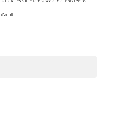
t artistiques sur le temps scolaire et hors temps
 d’adultes.