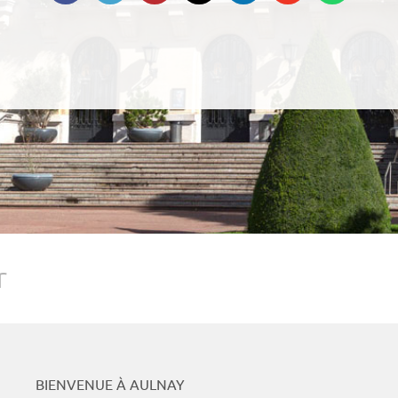
Podcasts
Whats
r
BIENVENUE À AULNAY