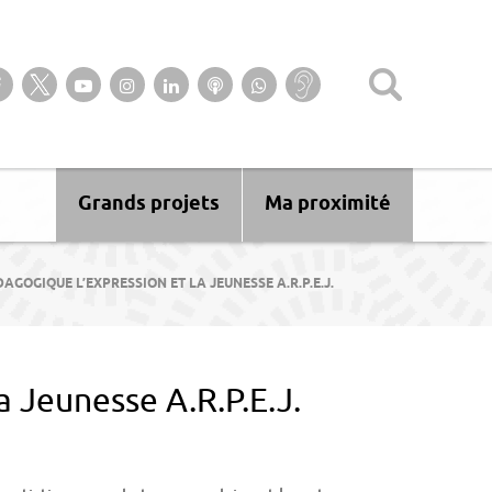
Suivez-nous sur notre page Facebook
Suivez-nous sur Twitter
Suivez-nous sur YouTube
Suivez-nous sur Instagram
Retrouvez-nous sur Linkedin
Ecoutez nos Podcasts
Suivez-nous sur
Baisse
WhatsApp
d’audition ?
Malentendant
? Sourd ?
Grands projets
Ma proximité
GOGIQUE L’EXPRESSION ET LA JEUNESSE A.R.P.E.J.
 Jeunesse A.R.P.E.J.