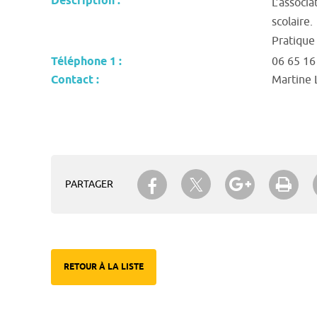
Description :
L’associa
scolaire.
Pratique 
Téléphone 1 :
06 65 16
Contact :
Martine
Partager sur Twitter
Partager sur Facebook
Partager su
Imp
PARTAGER
RETOUR À LA LISTE