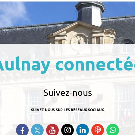
Aulnay connecté
Suivez-nous
SUIVEZ-NOUS SUR LES RÉSEAUX SOCIAUX
Suivez-nous sur Twitter
Retrouvez-nous sur Facebook
Suivez-nous sur YouTube
Suivez-nous sur
Retrouvez-nous
Ecoutez
Suive
Instagram
sur Linkedin
nos
nous s