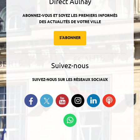
Direct Aulnay
ABONNEZ-VOUS ET SOYEZ LES PREMIERS INFORMÉS
DES ACTUALITÉS DE VOTRE VILLE
S'ABONNER
Suivez-nous
SUIVEZ-NOUS SUR LES RÉSEAUX SOCIAUX
Suivez-nous sur Twitter
Retrouvez-nous sur Facebook
Suivez-nous sur YouTube
Suivez-nous sur
Retrouvez-
Ecoutez
Instagram
nous sur
nos
Linkedin
Podcasts
Suivez-nous sur
WhatsApp