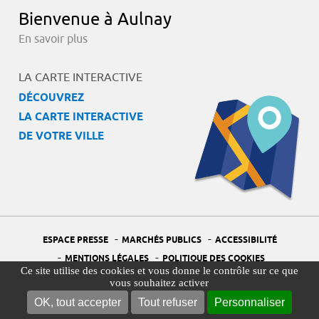
Bienvenue à Aulnay
En savoir plus
LA CARTE INTERACTIVE
DÉCOUVREZ
LA CARTE INTERACTIVE
DE VOTRE VILLE
-
-
ESPACE PRESSE
MARCHÉS PUBLICS
ACCESSIBILITÉ
-
-
MENTIONS LÉGALES
POLITIQUE DES COOKIES
Ce site utilise des cookies et vous donne le contrôle sur ce que
-
-
PORTAIL DÉLÉGUÉ À LA PROTECTION DES DONNÉES
PLAN DU SITE
vous souhaitez activer
-
GESTION DES COOKIES
OK, tout accepter
Tout refuser
Personnaliser