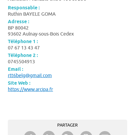
Responsable :
Ruthin BAYELE GOMA
Adresse :
BP 80042
93602 Aulnay-sous-Bois Cedex
Téléphone 1 :
07 67 13 43 47
Téléphone 2 :
0745504913
Email :
rtt6belg@gmail.com
Site Web :
https://www.arcipa.fr
PARTAGER
Partager sur Twitter
Partager sur Facebook
Partager sur Google+
Imprimer
Envoyer à