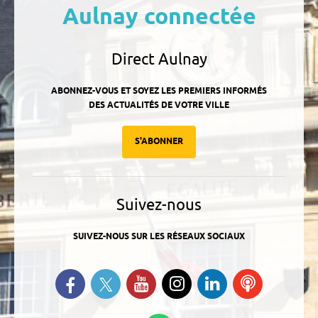
Aulnay connectée
Direct Aulnay
ABONNEZ-VOUS ET SOYEZ LES PREMIERS INFORMÉS
DES ACTUALITÉS DE VOTRE VILLE
S'ABONNER
Suivez-nous
SUIVEZ-NOUS SUR LES RÉSEAUX SOCIAUX
Suivez-nous sur Twitter
Retrouvez-nous sur Facebook
Suivez-nous sur YouTube
Suivez-nous sur
Retrouvez-
Ecoutez
Instagram
nous sur
nos
Linkedin
Podcasts