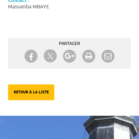
Contact :
Massamba MBAYE
PARTAGER
Partager sur Twitter
Partager sur Facebook
Partager sur Google+
Imprimer
Envoyer à
un ami
RETOUR À LA LISTE