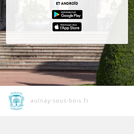
ET ANDROÏD
aulnay-sous-bois.fr