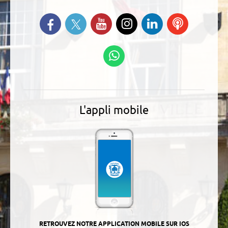
Suivez-nous sur Twitter
Retrouvez-nous sur Facebook
Suivez-nous sur YouTube
Suivez-nous sur
Retrouvez-
Ecoutez
Instagram
nous sur
nos
Linkedin
Podcasts
Suivez-nous sur
WhatsApp
L'appli mobile
RETROUVEZ NOTRE APPLICATION MOBILE SUR IOS