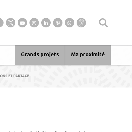
Suivez-nous sur notre page Facebook
Suivez-nous sur Twitter
Suivez-nous sur YouTube
Suivez-nous sur Instagram
Retrouvez-nous sur Linkedin
Ecoutez nos Podcasts
Suivez-nous sur
Baisse
WhatsApp
d’audition ?
Malentendant
? Sourd ?
Grands projets
Ma proximité
IONS ET PARTAGE