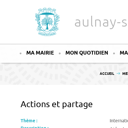
Aller au texte
Aller au menu
aulnay-s
Passer
Menu principal
au
MA MAIRIE
MON QUOTIDIEN
MA
contenu
VOUS ÊTES ICI :
ACCUEIL
ME
Actions et partage
Thème :
Internati