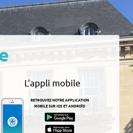
e
L'appli mobile
RETROUVEZ NOTRE APPLICATION
MOBILE SUR IOS ET ANDROÏD
z-
ur
App