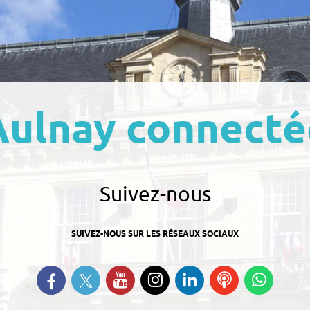
Aulnay connecté
Suivez-nous
SUIVEZ-NOUS SUR LES RÉSEAUX SOCIAUX
Suivez-nous sur Twitter
Retrouvez-nous sur Facebook
Suivez-nous sur YouTube
Suivez-nous sur
Retrouvez-nous
Ecoutez
Suive
Instagram
sur Linkedin
nos
nous s
Podcasts
Whats