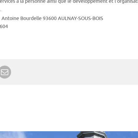
ervices à la personne ainsi que le développement et l’organisation
.
e Antoine Bourdelle 93600 AULNAY-SOUS-BOIS
604
r Google+
rimer
Envoyer à un ami