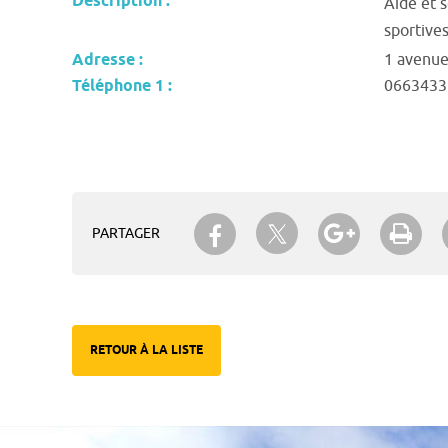
Description :
Aide et s
sportives
Adresse :
1 avenu
Téléphone 1 :
0663433
Partager sur Twitter
Partager sur Facebook
Partager su
Imp
PARTAGER
RETOUR À LA LISTE