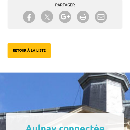
PARTAGER
Partager sur Twitter
Partager sur Facebook
Partager sur Google+
Imprimer
Envoyer à
un ami
RETOUR À LA LISTE
Aulnay connectée