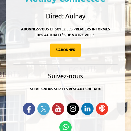
Direct Aulnay
ABONNEZ-VOUS ET SOYEZ LES PREMIERS INFORMÉS
DES ACTUALITÉS DE VOTRE VILLE
S'ABONNER
Suivez-nous
SUIVEZ-NOUS SUR LES RÉSEAUX SOCIAUX
Suivez-nous sur Twitter
Retrouvez-nous sur Facebook
Suivez-nous sur YouTube
Suivez-nous sur
Retrouvez-
Ecoutez
Instagram
nous sur
nos
Linkedin
Podcasts
Suivez-nous sur
WhatsApp