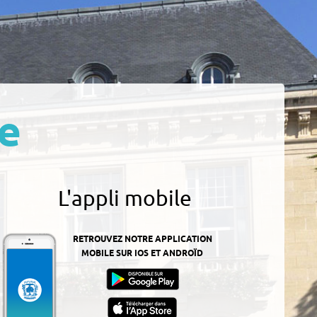
e
L'appli mobile
RETROUVEZ NOTRE APPLICATION
MOBILE SUR IOS ET ANDROÏD
z-
ur
App