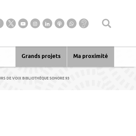
Suivez-nous sur notre page Facebook
Suivez-nous sur Twitter
Suivez-nous sur YouTube
Suivez-nous sur Instagram
Retrouvez-nous sur Linkedin
Ecoutez nos Podcasts
Suivez-nous sur
Baisse
WhatsApp
d’audition ?
Malentendant
? Sourd ?
Grands projets
Ma proximité
RS DE VOIX BIBLIOTHÈQUE SONORE 93