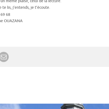
un même plaisir, celui de la lecture.
e te lis, j’entends, je t’écoute.
 69 68
ine OUAZANA
r Google+
rimer
Envoyer à un ami