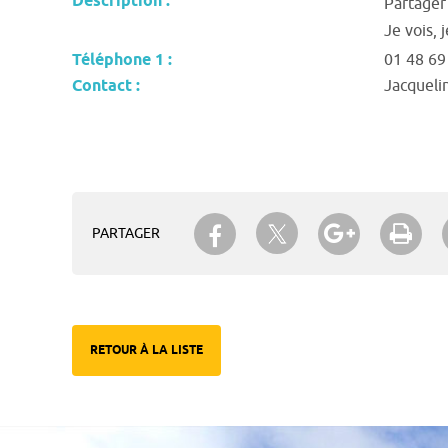
Description :
Partager 
Je vois, j
Téléphone 1 :
01 48 69
Contact :
Jacquel
Partager sur Twitter
Partager sur Facebook
Partager su
Imp
PARTAGER
RETOUR À LA LISTE