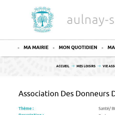
Aller au texte
Aller au menu
aulnay-s
Passer
Menu principal
au
MA MAIRIE
MON QUOTIDIEN
MA
contenu
VOUS ÊTES ICI :
ACCUEIL
MES LOISIRS
VIE ASS
Association Des Donneurs 
Thème :
Santé/ B