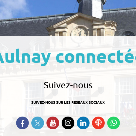
Aulnay connecté
Suivez-nous
SUIVEZ-NOUS SUR LES RÉSEAUX SOCIAUX
Suivez-nous sur Twitter
Retrouvez-nous sur Facebook
Suivez-nous sur YouTube
Suivez-nous sur
Retrouvez-nous
Ecoutez
Suive
Instagram
sur Linkedin
nos
nous s
Podcasts
Whats