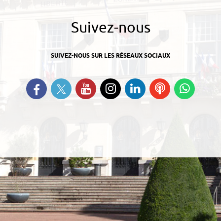
Suivez-nous
SUIVEZ-NOUS SUR LES RÉSEAUX SOCIAUX
Suivez-nous sur Twitter
Retrouvez-nous sur Facebook
Suivez-nous sur YouTube
Suivez-nous sur
Retrouvez-nous
Ecoutez
Suive
Instagram
sur Linkedin
nos
nous s
Podcasts
Whats