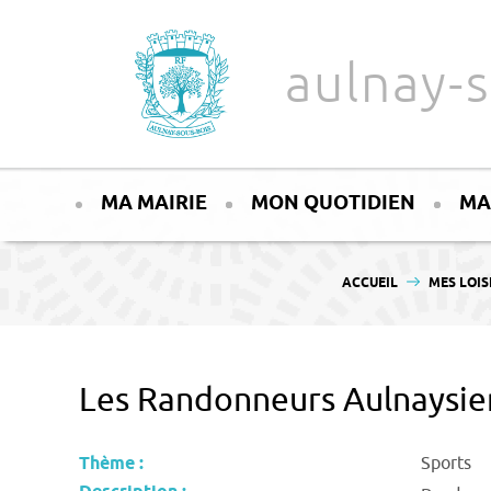
Aller au texte
Aller au menu
aulnay-s
Passer
Menu principal
au
MA MAIRIE
MON QUOTIDIEN
MA
contenu
VOUS ÊTES ICI :
ACCUEIL
MES LOIS
Les Randonneurs Aulnaysie
Thème :
Sports