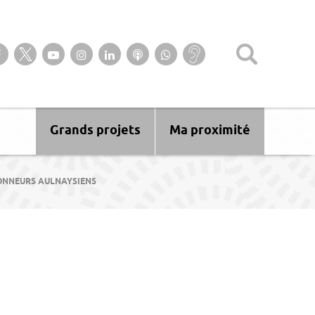
Suivez-nous sur notre page Facebook
Suivez-nous sur Twitter
Suivez-nous sur YouTube
Suivez-nous sur Instagram
Retrouvez-nous sur Linkedin
Ecoutez nos Podcasts
Suivez-nous sur
Baisse
WhatsApp
d’audition ?
Malentendant
? Sourd ?
Grands projets
Ma proximité
ONNEURS AULNAYSIENS