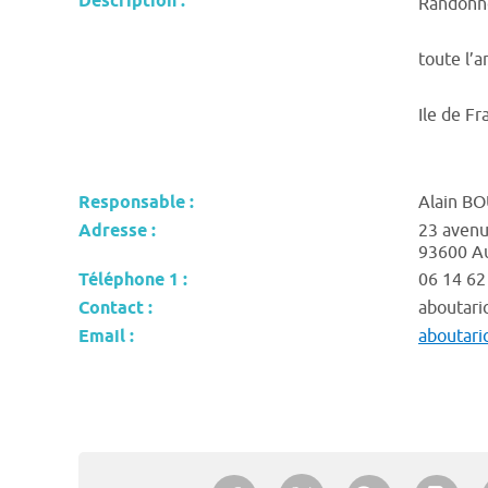
Description :
Randonné
toute l’a
Ile de Fr
Responsable :
Alain B
Adresse :
23 avenu
93600 Au
Téléphone 1 :
06 14 62
Contact :
aboutar
Email :
aboutar
Partager sur Twitter
Partager sur Facebook
Partager su
Imp