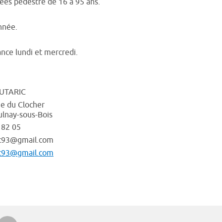
es pédestre de 16 à 95 ans.
nnée.
ance lundi et mercredi.
OUTARIC
e du Clocher
lnay-sous-Bois
 82 05
ic93@gmail.com
ic93@gmail.com
r Google+
rimer
Envoyer à un ami