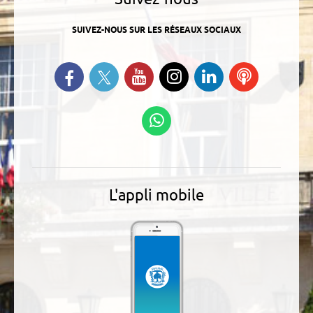
SUIVEZ-NOUS SUR LES RÉSEAUX SOCIAUX
Suivez-nous sur Twitter
Retrouvez-nous sur Facebook
Suivez-nous sur YouTube
Suivez-nous sur
Retrouvez-
Ecoutez
Instagram
nous sur
nos
Linkedin
Podcasts
Suivez-nous sur
WhatsApp
L'appli mobile