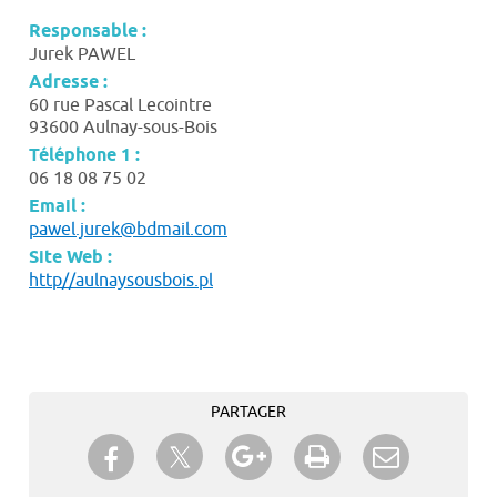
Responsable :
Jurek PAWEL
Adresse :
60 rue Pascal Lecointre
93600 Aulnay-sous-Bois
Téléphone 1 :
06 18 08 75 02
Email :
pawel.jurek@bdmail.com
Site Web :
http//aulnaysousbois.pl
PARTAGER
Partager sur Twitter
Partager sur Facebook
Partager sur Google+
Imprimer
Envoyer à
un ami