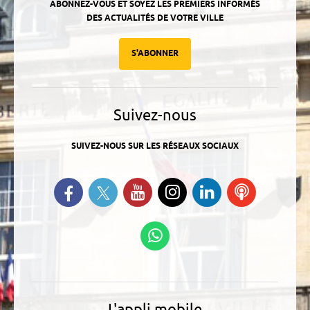
ABONNEZ-VOUS ET SOYEZ LES PREMIERS INFORMÉS
DES ACTUALITÉS DE VOTRE VILLE
S'ABONNER
Suivez-nous
SUIVEZ-NOUS SUR LES RÉSEAUX SOCIAUX
Suivez-nous sur Twitter
Retrouvez-nous sur Facebook
Suivez-nous sur YouTube
Suivez-nous sur
Retrouvez-
Ecoutez
Instagram
nous sur
nos
Linkedin
Podcasts
Suivez-nous sur
WhatsApp
L'appli mobile