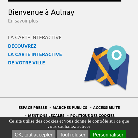
Bienvenue à Aulnay
En savoir plus
LA CARTE INTERACTIVE
DÉCOUVREZ
LA CARTE INTERACTIVE
DE VOTRE VILLE
-
-
ESPACE PRESSE
MARCHÉS PUBLICS
ACCESSIBILITÉ
-
-
MENTIONS LÉGALES
POLITIQUE DES COOKIES
Ce site utilise des cookies et vous donne le contrôle sur ce que
-
-
PORTAIL DÉLÉGUÉ À LA PROTECTION DES DONNÉES
PLAN DU SITE
vous souhaitez activer
-
GESTION DES COOKIES
OK, tout accepter
Tout refuser
Personnaliser