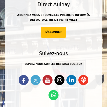
Direct Aulnay
ABONNEZ-VOUS ET SOYEZ LES PREMIERS INFORMÉS
DES ACTUALITÉS DE VOTRE VILLE
S'ABONNER
Suivez-nous
SUIVEZ-NOUS SUR LES RÉSEAUX SOCIAUX
Suivez-nous sur Twitter
Retrouvez-nous sur Facebook
Suivez-nous sur YouTube
Suivez-nous sur
Retrouvez-
Ecoutez
Instagram
nous sur
nos
Linkedin
Podcasts
Suivez-nous sur
WhatsApp