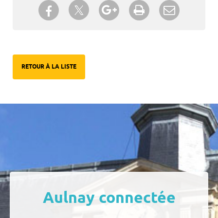
Partager sur Twitter
Partager sur Facebook
Partager sur Google+
Imprimer
Envoyer à
un ami
RETOUR À LA LISTE
Aulnay connectée