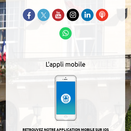
Suivez-nous sur Twitter
Retrouvez-nous sur Facebook
Suivez-nous sur YouTube
Suivez-nous sur
Retrouvez-
Ecoutez
Instagram
nous sur
nos
Linkedin
Podcasts
Suivez-nous sur
WhatsApp
L'appli mobile
RETROUVEZ NOTRE APPLICATION MOBILE SUR IOS