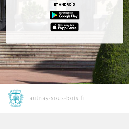
ET ANDROÏD
aulnay-sous-bois.fr