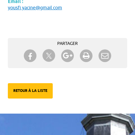
Email :
yousfi.yacine@gmail.com
PARTAGER
Partager sur Twitter
Partager sur Facebook
Partager sur Google+
Imprimer
Envoyer à
un ami
RETOUR À LA LISTE