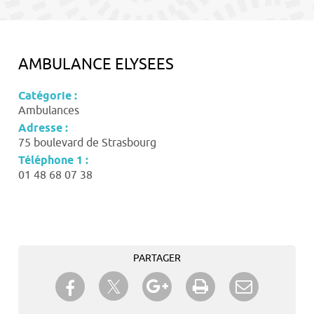
contenu
AMBULANCE ELYSEES
Catégorie :
Ambulances
Adresse :
75 boulevard de Strasbourg
Téléphone 1 :
01 48 68 07 38
PARTAGER
Partager sur Twitter
Partager sur Facebook
Partager sur Google+
Imprimer
Envoyer à
un ami