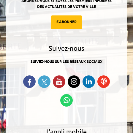
ABONNEZ-VOUS ET SOYEZ LES PREMIERS INFORMÉS
DES ACTUALITÉS DE VOTRE VILLE
S'ABONNER
Suivez-nous
SUIVEZ-NOUS SUR LES RÉSEAUX SOCIAUX
Suivez-nous sur Twitter
Retrouvez-nous sur Facebook
Suivez-nous sur YouTube
Suivez-nous sur
Retrouvez-
Ecoutez
Instagram
nous sur
nos
Linkedin
Podcasts
Suivez-nous sur
WhatsApp
L'appli mobile