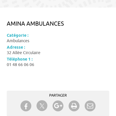
contenu
AMINA AMBULANCES
Catégorie :
Ambulances
Adresse :
32 Allée Circulaire
Téléphone 1 :
01 48 66 06 06
PARTAGER
Partager sur Twitter
Partager sur Facebook
Partager sur Google+
Imprimer
Envoyer à
un ami