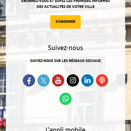
ABONNEZ-VOUS ET SOYEZ LES PREMIERS INFORMÉS
DES ACTUALITÉS DE VOTRE VILLE
S'ABONNER
Suivez-nous
SUIVEZ-NOUS SUR LES RÉSEAUX SOCIAUX
Suivez-nous sur Twitter
Retrouvez-nous sur Facebook
Suivez-nous sur YouTube
Suivez-nous sur
Retrouvez-
Ecoutez
Instagram
nous sur
nos
Linkedin
Podcasts
Suivez-nous sur
WhatsApp
L'appli mobile