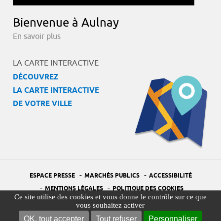
Bienvenue à Aulnay
En savoir plus
LA CARTE INTERACTIVE
DÉCOUVREZ
LA CARTE INTERACTIVE
DE VOTRE VILLE
-
-
ESPACE PRESSE
MARCHÉS PUBLICS
ACCESSIBILITÉ
-
-
MENTIONS LÉGALES
POLITIQUE DES COOKIES
Ce site utilise des cookies et vous donne le contrôle sur ce que
-
-
PORTAIL DÉLÉGUÉ À LA PROTECTION DES DONNÉES
PLAN DU SITE
vous souhaitez activer
-
GESTION DES COOKIES
OK, tout accepter
Tout refuser
Personnaliser