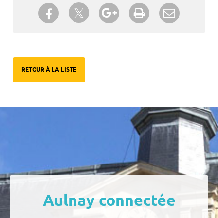
Partager sur Twitter
Partager sur Facebook
Partager sur Google+
Imprimer
Envoyer à
un ami
RETOUR À LA LISTE
Aulnay connectée