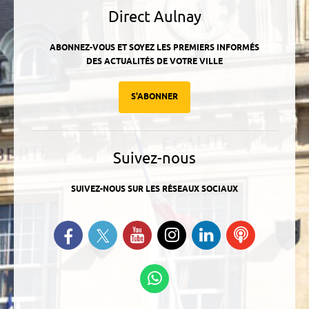
Direct Aulnay
ABONNEZ-VOUS ET SOYEZ LES PREMIERS INFORMÉS
DES ACTUALITÉS DE VOTRE VILLE
S'ABONNER
Suivez-nous
SUIVEZ-NOUS SUR LES RÉSEAUX SOCIAUX
Suivez-nous sur Twitter
Retrouvez-nous sur Facebook
Suivez-nous sur YouTube
Suivez-nous sur
Retrouvez-
Ecoutez
Instagram
nous sur
nos
Linkedin
Podcasts
Suivez-nous sur
WhatsApp