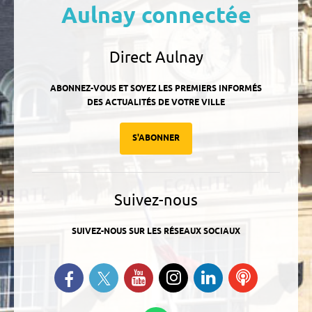
Aulnay connectée
Direct Aulnay
ABONNEZ-VOUS ET SOYEZ LES PREMIERS INFORMÉS
DES ACTUALITÉS DE VOTRE VILLE
S'ABONNER
Suivez-nous
SUIVEZ-NOUS SUR LES RÉSEAUX SOCIAUX
Suivez-nous sur Twitter
Retrouvez-nous sur Facebook
Suivez-nous sur YouTube
Suivez-nous sur
Retrouvez-
Ecoutez
Instagram
nous sur
nos
Linkedin
Podcasts