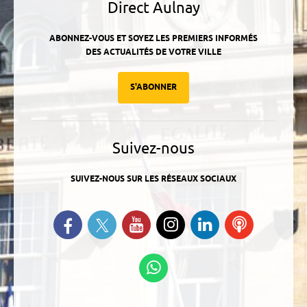
Direct Aulnay
ABONNEZ-VOUS ET SOYEZ LES PREMIERS INFORMÉS
DES ACTUALITÉS DE VOTRE VILLE
S'ABONNER
Suivez-nous
SUIVEZ-NOUS SUR LES RÉSEAUX SOCIAUX
Suivez-nous sur Twitter
Retrouvez-nous sur Facebook
Suivez-nous sur YouTube
Suivez-nous sur
Retrouvez-
Ecoutez
Instagram
nous sur
nos
Linkedin
Podcasts
Suivez-nous sur
WhatsApp