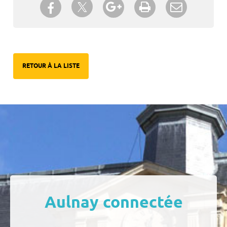
Partager sur Twitter
Partager sur Facebook
Partager sur Google+
Imprimer
Envoyer à
un ami
RETOUR À LA LISTE
Aulnay connectée