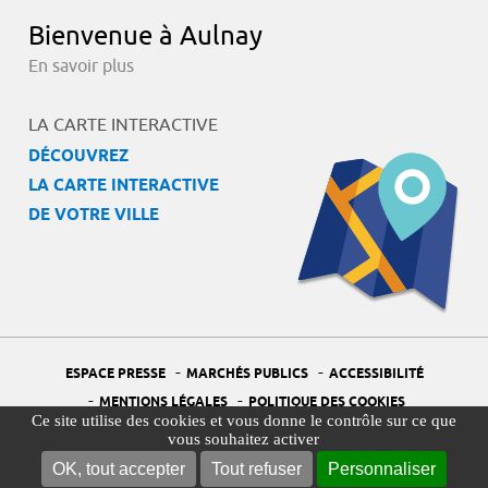
Bienvenue à Aulnay
En savoir plus
LA CARTE INTERACTIVE
DÉCOUVREZ
LA CARTE INTERACTIVE
DE VOTRE VILLE
-
-
ESPACE PRESSE
MARCHÉS PUBLICS
ACCESSIBILITÉ
-
-
MENTIONS LÉGALES
POLITIQUE DES COOKIES
Ce site utilise des cookies et vous donne le contrôle sur ce que
-
-
PORTAIL DÉLÉGUÉ À LA PROTECTION DES DONNÉES
PLAN DU SITE
vous souhaitez activer
-
GESTION DES COOKIES
OK, tout accepter
Tout refuser
Personnaliser