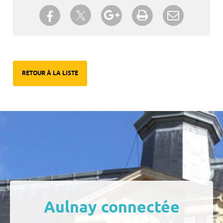
Partager sur Twitter
Partager sur Facebook
Partager sur Google+
Imprimer
Envoyer à
un ami
RETOUR À LA LISTE
Aulnay connectée