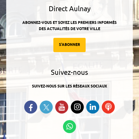
Direct Aulnay
ABONNEZ-VOUS ET SOYEZ LES PREMIERS INFORMÉS
DES ACTUALITÉS DE VOTRE VILLE
S'ABONNER
Suivez-nous
SUIVEZ-NOUS SUR LES RÉSEAUX SOCIAUX
Suivez-nous sur Twitter
Retrouvez-nous sur Facebook
Suivez-nous sur YouTube
Suivez-nous sur
Retrouvez-
Ecoutez
Instagram
nous sur
nos
Linkedin
Podcasts
Suivez-nous sur
WhatsApp