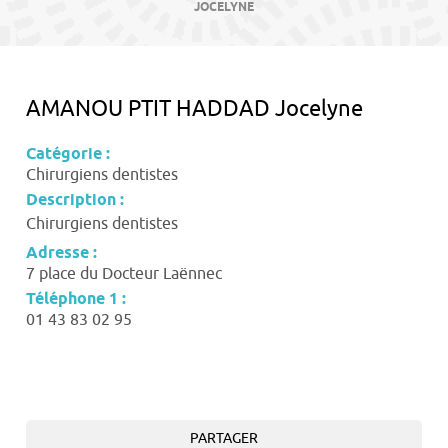
contenu
JOCELYNE
AMANOU PTIT HADDAD Jocelyne
Catégorie :
Chirurgiens dentistes
Description :
Chirurgiens dentistes
Adresse :
7 place du Docteur Laënnec
Téléphone 1 :
01 43 83 02 95
PARTAGER