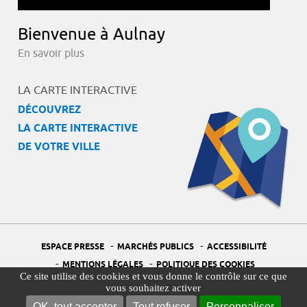
Bienvenue à Aulnay
En savoir plus
LA CARTE INTERACTIVE
DÉCOUVREZ
LA CARTE INTERACTIVE
DE VOTRE VILLE
-
-
ESPACE PRESSE
MARCHÉS PUBLICS
ACCESSIBILITÉ
-
-
MENTIONS LÉGALES
POLITIQUE DES COOKIES
Ce site utilise des cookies et vous donne le contrôle sur ce que
-
-
PORTAIL DÉLÉGUÉ À LA PROTECTION DES DONNÉES
PLAN DU SITE
vous souhaitez activer
-
GESTION DES COOKIES
OK, tout accepter
Tout refuser
Personnaliser