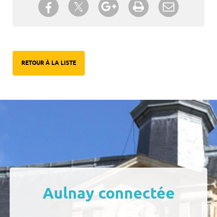
Partager sur Twitter
Partager sur Facebook
Partager sur Google+
Imprimer
Envoyer à
un ami
RETOUR À LA LISTE
Aulnay connectée