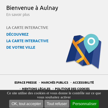
Bienvenue à Aulnay
En savoir plus
LA CARTE INTERACTIVE
DÉCOUVREZ
LA CARTE INTERACTIVE
DE VOTRE VILLE
-
-
ESPACE PRESSE
MARCHÉS PUBLICS
ACCESSIBILITÉ
-
-
MENTIONS LÉGALES
POLITIQUE DES COOKIES
Ce site utilise des cookies et vous donne le contrôle sur ce que
-
-
PORTAIL DÉLÉGUÉ À LA PROTECTION DES DONNÉES
PLAN DU SITE
vous souhaitez activer
-
GESTION DES COOKIES
OK, tout accepter
Tout refuser
Personnaliser