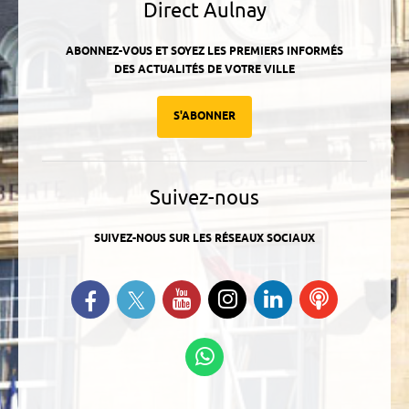
Direct Aulnay
ABONNEZ-VOUS ET SOYEZ LES PREMIERS INFORMÉS
DES ACTUALITÉS DE VOTRE VILLE
S'ABONNER
Suivez-nous
SUIVEZ-NOUS SUR LES RÉSEAUX SOCIAUX
Suivez-nous sur Twitter
Retrouvez-nous sur Facebook
Suivez-nous sur YouTube
Suivez-nous sur
Retrouvez-
Ecoutez
Instagram
nous sur
nos
Linkedin
Podcasts
Suivez-nous sur
WhatsApp