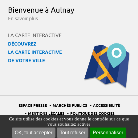
Bienvenue à Aulnay
En savoir plus
LA CARTE INTERACTIVE
DÉCOUVREZ
LA CARTE INTERACTIVE
DE VOTRE VILLE
-
-
ESPACE PRESSE
MARCHÉS PUBLICS
ACCESSIBILITÉ
-
-
MENTIONS LÉGALES
POLITIQUE DES COOKIES
Ce site utilise des cookies et vous donne le contrôle sur ce que
-
-
PORTAIL DÉLÉGUÉ À LA PROTECTION DES DONNÉES
PLAN DU SITE
vous souhaitez activer
-
GESTION DES COOKIES
OK, tout accepter
Tout refuser
Personnaliser