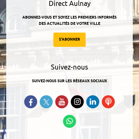
Direct Aulnay
ABONNEZ-VOUS ET SOYEZ LES PREMIERS INFORMÉS
DES ACTUALITÉS DE VOTRE VILLE
S'ABONNER
Suivez-nous
SUIVEZ-NOUS SUR LES RÉSEAUX SOCIAUX
Suivez-nous sur Twitter
Retrouvez-nous sur Facebook
Suivez-nous sur YouTube
Suivez-nous sur
Retrouvez-
Ecoutez
Instagram
nous sur
nos
Linkedin
Podcasts
Suivez-nous sur
WhatsApp