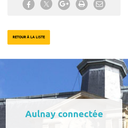
Partager sur Twitter
Partager sur Facebook
Partager sur Google+
Imprimer
Envoyer à
un ami
RETOUR À LA LISTE
Aulnay connectée