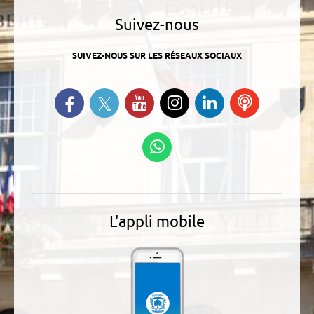
Suivez-nous
SUIVEZ-NOUS SUR LES RÉSEAUX SOCIAUX
Suivez-nous sur Twitter
Retrouvez-nous sur Facebook
Suivez-nous sur YouTube
Suivez-nous sur
Retrouvez-
Ecoutez
Instagram
nous sur
nos
Linkedin
Podcasts
Suivez-nous sur
WhatsApp
L'appli mobile