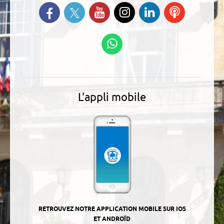
Suivez-nous sur Twitter
Retrouvez-nous sur Facebook
Suivez-nous sur YouTube
Suivez-nous sur
Retrouvez-
Ecoutez
Instagram
nous sur
nos
Linkedin
Podcasts
Suivez-nous sur
WhatsApp
L'appli mobile
RETROUVEZ NOTRE APPLICATION MOBILE SUR IOS
ET ANDROÏD