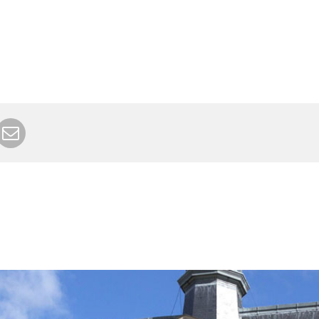
r Google+
rimer
Envoyer à un ami