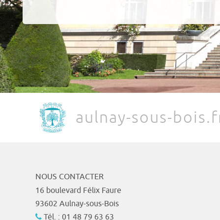
aulnay-sous-bois.f
NOUS CONTACTER
16 boulevard Félix Faure
93602 Aulnay-sous-Bois
Tél. : 01 48 79 63 63