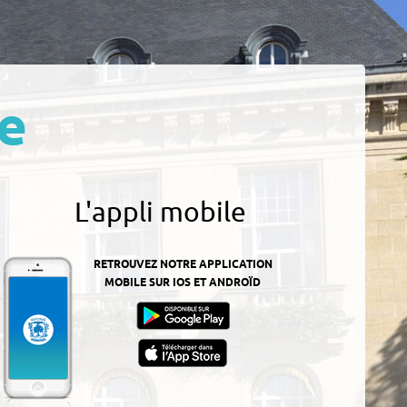
e
L'appli mobile
RETROUVEZ NOTRE APPLICATION
MOBILE SUR IOS ET ANDROÏD
z-
ur
App