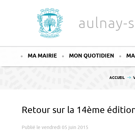
Aller au texte
Aller au menu
aulnay-s
Passer
Menu principal
au
MA MAIRIE
MON QUOTIDIEN
MA
contenu
VOUS ÊTES ICI 
ACCUEIL
Retour sur la 14ème éditio
Publié le vendredi 05 juin 2015