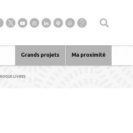
Suivez-nous sur notre page Facebook
Suivez-nous sur Twitter
Suivez-nous sur YouTube
Suivez-nous sur Instagram
Retrouvez-nous sur Linkedin
Ecoutez nos Podcasts
Suivez-nous sur
Baisse
WhatsApp
d’audition ?
Malentendant
? Sourd ?
Grands projets
Ma proximité
CROQUE LIVRES