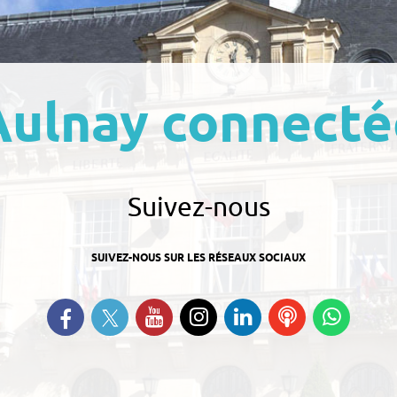
Aulnay connecté
Suivez-nous
SUIVEZ-NOUS SUR LES RÉSEAUX SOCIAUX
Suivez-nous sur Twitter
Retrouvez-nous sur Facebook
Suivez-nous sur YouTube
Suivez-nous sur
Retrouvez-nous
Ecoutez
Suive
Instagram
sur Linkedin
nos
nous s
Podcasts
Whats