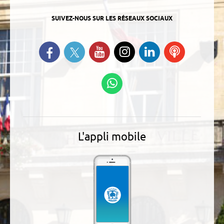
SUIVEZ-NOUS SUR LES RÉSEAUX SOCIAUX
Suivez-nous sur Twitter
Retrouvez-nous sur Facebook
Suivez-nous sur YouTube
Suivez-nous sur
Retrouvez-
Ecoutez
Instagram
nous sur
nos
Linkedin
Podcasts
Suivez-nous sur
WhatsApp
L'appli mobile