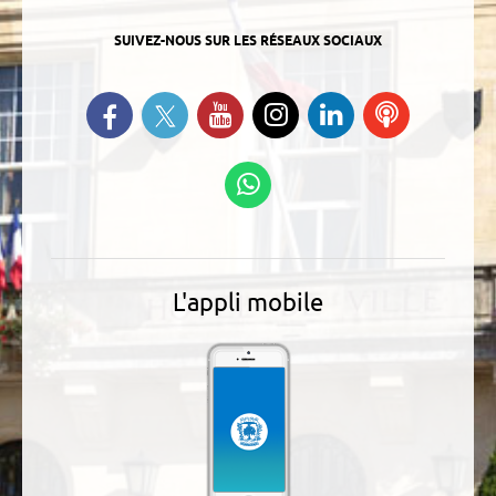
SUIVEZ-NOUS SUR LES RÉSEAUX SOCIAUX
Suivez-nous sur Twitter
Retrouvez-nous sur Facebook
Suivez-nous sur YouTube
Suivez-nous sur
Retrouvez-
Ecoutez
Instagram
nous sur
nos
Linkedin
Podcasts
Suivez-nous sur
WhatsApp
L'appli mobile