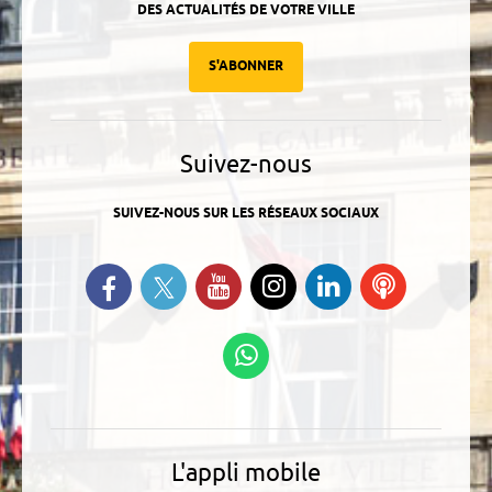
DES ACTUALITÉS DE VOTRE VILLE
S'ABONNER
Suivez-nous
SUIVEZ-NOUS SUR LES RÉSEAUX SOCIAUX
Suivez-nous sur Twitter
Retrouvez-nous sur Facebook
Suivez-nous sur YouTube
Suivez-nous sur
Retrouvez-
Ecoutez
Instagram
nous sur
nos
Linkedin
Podcasts
Suivez-nous sur
WhatsApp
L'appli mobile