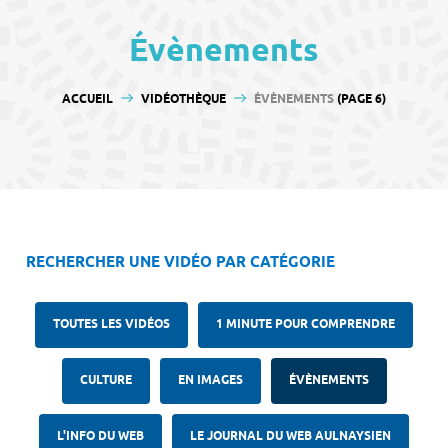
contenu
Évènements
VOUS ÊTES ICI :
ACCUEIL
VIDÉOTHÈQUE
ÉVÈNEMENTS
(PAGE 6)
RECHERCHER UNE VIDÉO PAR CATÉGORIE
TOUTES LES VIDÉOS
1 MINUTE POUR COMPRENDRE
CULTURE
EN IMAGES
ÉVÈNEMENTS
L'INFO DU WEB
LE JOURNAL DU WEB AULNAYSIEN