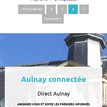
des
articles
‹ Précedente
4
5
6
7
Suivante ›
Aulnay connectée
Direct Aulnay
ABONNEZ-VOUS ET SOYEZ LES PREMIERS INFORMÉS