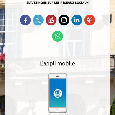
SUIVEZ-NOUS SUR LES RÉSEAUX SOCIAUX
Suivez-nous sur Twitter
Retrouvez-nous sur Facebook
Suivez-nous sur YouTube
Suivez-nous sur
Retrouvez-
Ecoutez
Instagram
nous sur
nos
Linkedin
Podcasts
Suivez-nous sur
WhatsApp
L'appli mobile