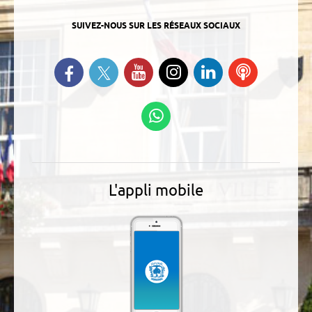
SUIVEZ-NOUS SUR LES RÉSEAUX SOCIAUX
Suivez-nous sur Twitter
Retrouvez-nous sur Facebook
Suivez-nous sur YouTube
Suivez-nous sur
Retrouvez-
Ecoutez
Instagram
nous sur
nos
Linkedin
Podcasts
Suivez-nous sur
WhatsApp
L'appli mobile