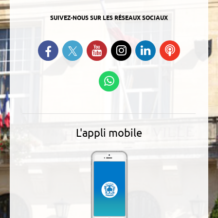
SUIVEZ-NOUS SUR LES RÉSEAUX SOCIAUX
Suivez-nous sur Twitter
Retrouvez-nous sur Facebook
Suivez-nous sur YouTube
Suivez-nous sur
Retrouvez-
Ecoutez
Instagram
nous sur
nos
Linkedin
Podcasts
Suivez-nous sur
WhatsApp
L'appli mobile