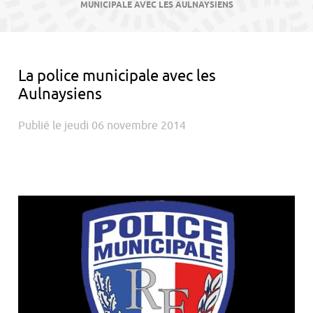
contenu
MUNICIPALE AVEC LES AULNAYSIENS
La police municipale avec les
Aulnaysiens
Publié le jeudi 06 novembre 2014