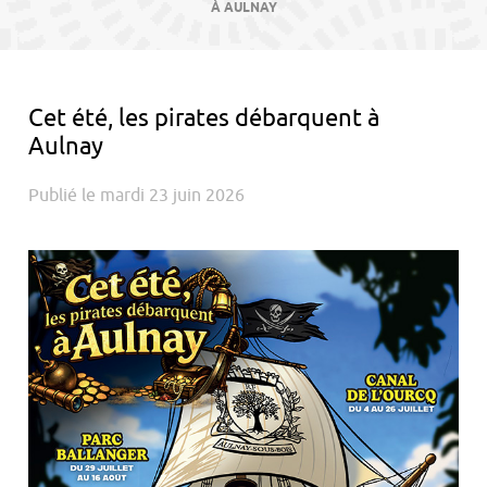
contenu
À AULNAY
Cet été, les pirates débarquent à
Aulnay
Publié le mardi 23 juin 2026