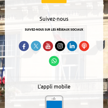
Suivez-nous
SUIVEZ-NOUS SUR LES RÉSEAUX SOCIAUX
Suivez-nous sur Twitter
Retrouvez-nous sur Facebook
Suivez-nous sur YouTube
Suivez-nous sur
Retrouvez-
Ecoutez
Instagram
nous sur
nos
Linkedin
Podcasts
Suivez-nous sur
WhatsApp
L'appli mobile